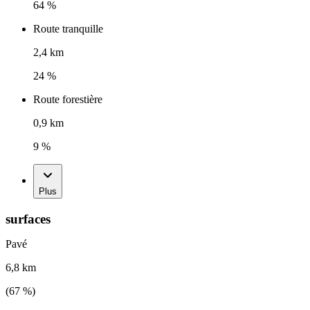
64 %
Route tranquille
2,4 km
24 %
Route forestière
0,9 km
9 %
Plus
surfaces
Pavé
6,8 km
(
67
%)