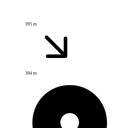
395 m
394 m