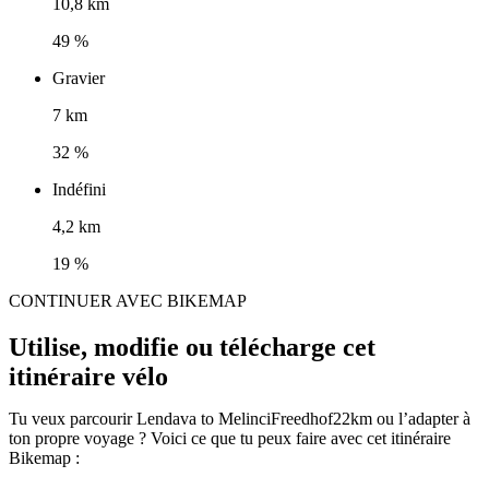
10,8 km
49 %
Gravier
7 km
32 %
Indéfini
4,2 km
19 %
CONTINUER AVEC BIKEMAP
Utilise, modifie ou télécharge cet
itinéraire vélo
Tu veux parcourir Lendava to MelinciFreedhof22km ou l’adapter à
ton propre voyage ? Voici ce que tu peux faire avec cet itinéraire
Bikemap :