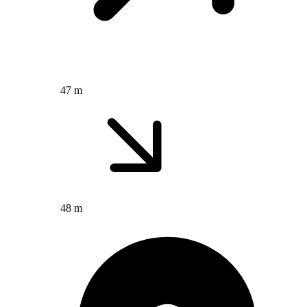
47 m
48 m