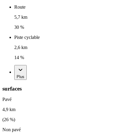
Route
5,7 km
30 %
Piste cyclable
2,6 km
14 %
Plus
surfaces
Pavé
4,9 km
(
26
%)
Non pavé