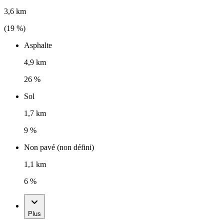
3,6 km
(
19
%)
Asphalte
4,9 km
26 %
Sol
1,7 km
9 %
Non pavé (non défini)
1,1 km
6 %
Plus