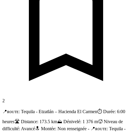
2
📍ʀᴏᴜᴛᴇ: Tequila - Etzatlán – Hacienda El Carmen⏱️ Durée: 6:00
heures🛣️ Distance: 173.5 km⛰️ Dénivelé: 1 376 m🥵 Niveau de
difficulté: Avancé🔝 Montée: Non renseignée - 📍ʀᴏᴜᴛᴇ: Tequila -