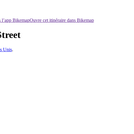
ns l’app Bikemap
Ouvre cet itinéraire dans Bikemap
treet
s Unis
.