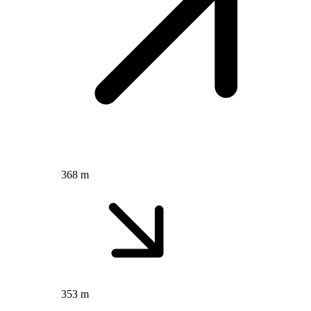
368 m
353 m