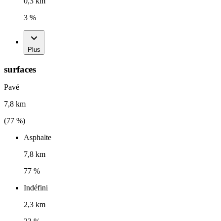
0,3 km
3 %
Plus
surfaces
Pavé
7,8 km
(
77
%)
Asphalte
7,8 km
77 %
Indéfini
2,3 km