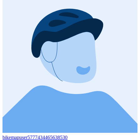
bikemapuser5777434465638530