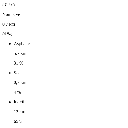
(
31
%)
Non pavé
0,7 km
(
4
%)
Asphalte
5,7 km
31 %
Sol
0,7 km
4 %
Indéfini
12 km
65 %