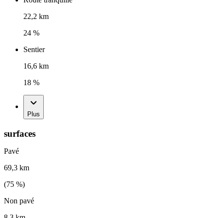
22,2 km
24 %
Sentier
16,6 km
18 %
Plus
surfaces
Pavé
69,3 km
(
75
%)
Non pavé
8,3 km