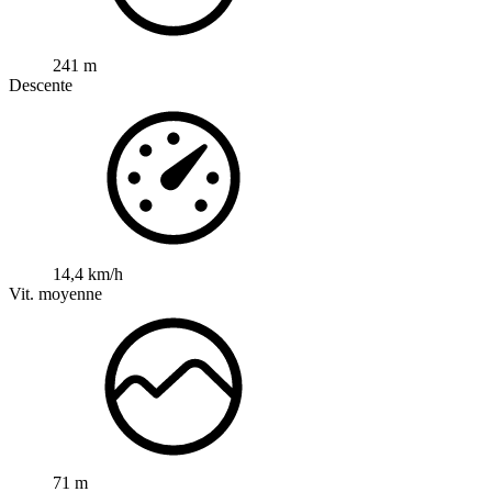
241 m
Descente
14,4 km/h
Vit. moyenne
71 m