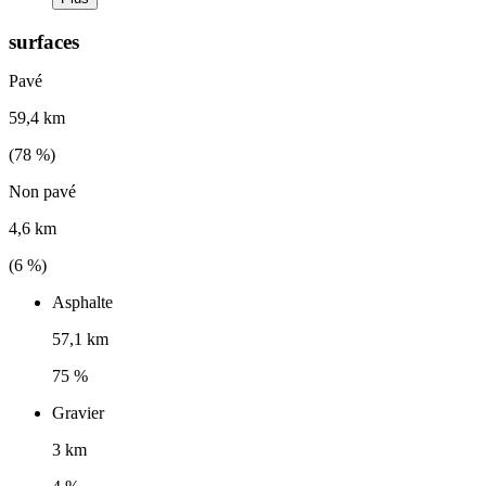
surfaces
Pavé
59,4 km
(
78
%)
Non pavé
4,6 km
(
6
%)
Asphalte
57,1 km
75 %
Gravier
3 km