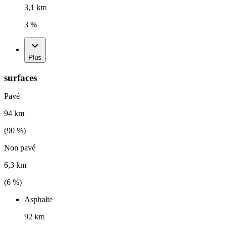
3,1 km
3 %
Plus
surfaces
Pavé
94 km
(
90
%)
Non pavé
6,3 km
(
6
%)
Asphalte
92 km