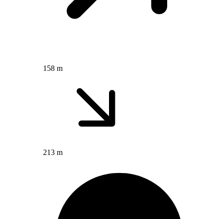
158 m
213 m