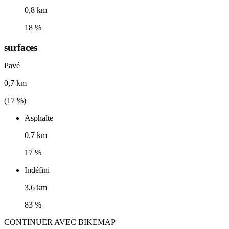
0,8 km
18 %
surfaces
Pavé
0,7 km
(
17
%)
Asphalte
0,7 km
17 %
Indéfini
3,6 km
83 %
CONTINUER AVEC BIKEMAP