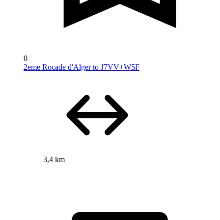
0
2eme Rocade d'Alger to J7VV+W5F
3,4 km