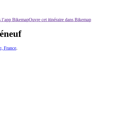
ns l’app Bikemap
Ouvre cet itinéraire dans Bikemap
léneuf
e, France
.