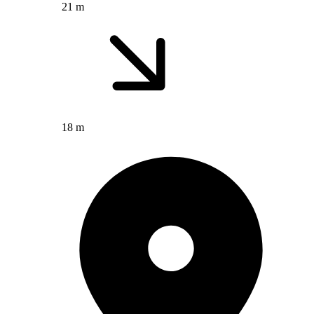
21 m
18 m