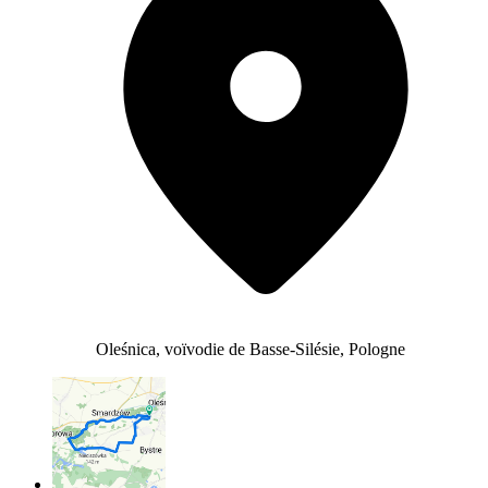
Oleśnica, voïvodie de Basse-Silésie, Pologne