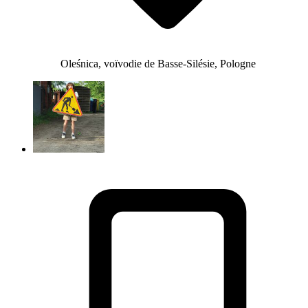
Oleśnica, voïvodie de Basse-Silésie, Pologne