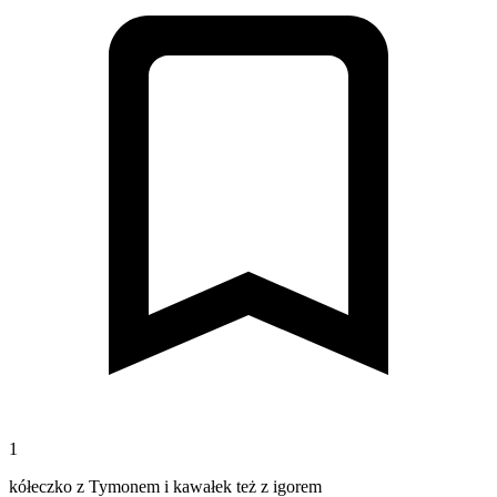
1
kółeczko z Tymonem i kawałek też z igorem