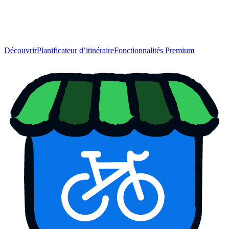
Découvrir
Planificateur d’itinéraire
Fonctionnalités Premium