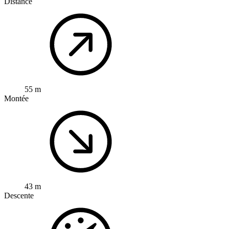
Distance
55 m
Montée
43 m
Descente