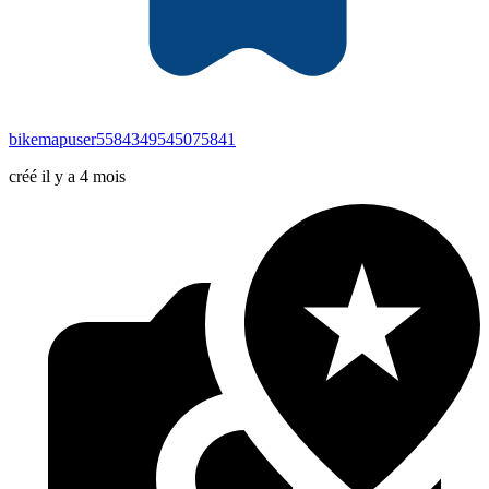
bikemapuser5584349545075841
créé il y a 4 mois