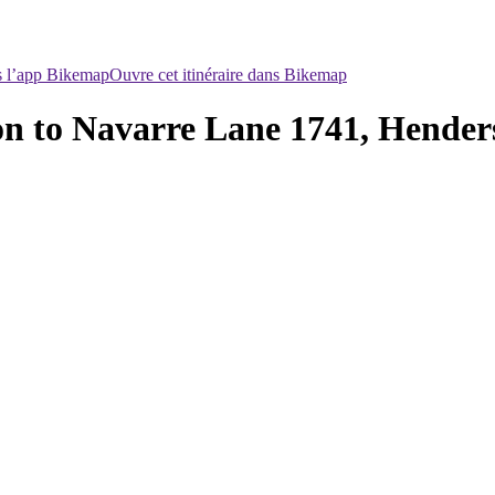
ns l’app Bikemap
Ouvre cet itinéraire dans Bikemap
n to Navarre Lane 1741, Hender