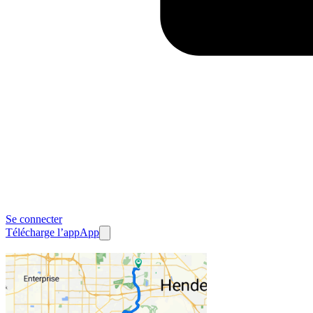
Se connecter
Télécharge l’app
App