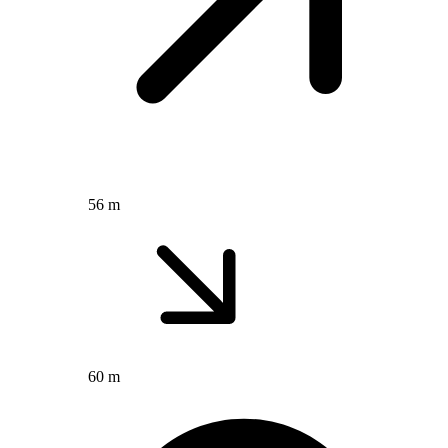
56 m
60 m