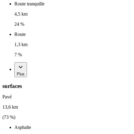
Route tranquille
4,5 km
24 %
Route
1,3 km
7 %
Plus
surfaces
Pavé
13,6 km
(
73
%)
Asphalte