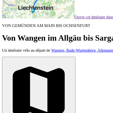
Ouvre cet itinéraire da
VON GEMÜNDEN AM MAIN BIS OCHSENFURT
Von Wangen im Allgäu bis Sarg
Un itinéraire vélo au départ de
Wangen, Bade-Wurtemberg, Allemagn