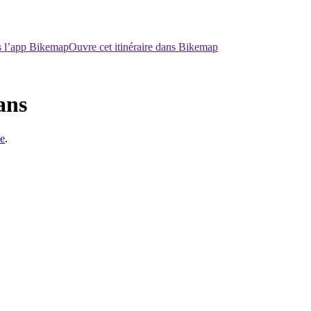
ns l’app Bikemap
Ouvre cet itinéraire dans Bikemap
ans
e
.