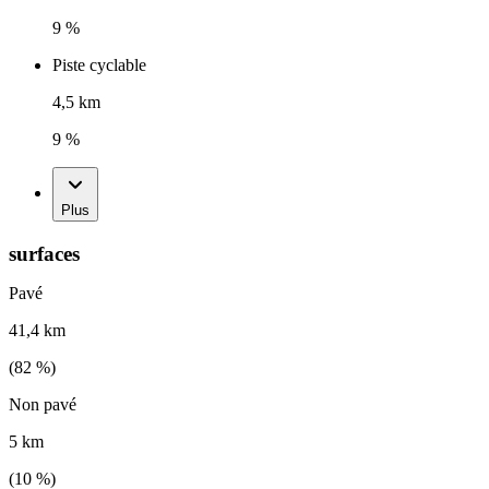
9 %
Piste cyclable
4,5 km
9 %
Plus
surfaces
Pavé
41,4 km
(
82
%)
Non pavé
5 km
(
10
%)