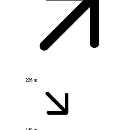
226 m
148 m