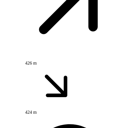
426 m
424 m