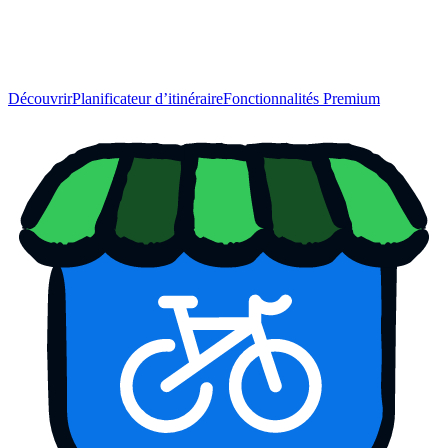
Découvrir
Planificateur d’itinéraire
Fonctionnalités Premium