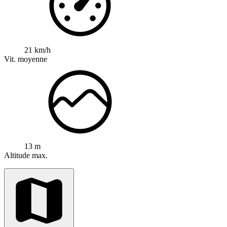
21 km/h
Vit. moyenne
13 m
Altitude max.