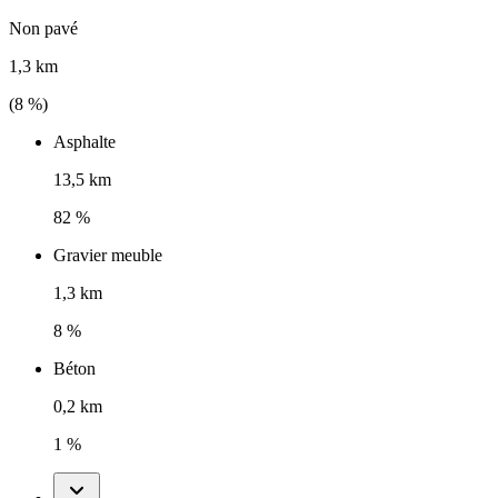
Non pavé
1,3 km
(
8
%)
Asphalte
13,5 km
82 %
Gravier meuble
1,3 km
8 %
Béton
0,2 km
1 %