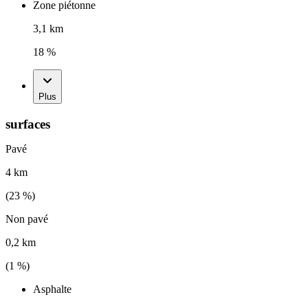
Zone piétonne
3,1 km
18 %
Plus
surfaces
Pavé
4 km
(
23
%)
Non pavé
0,2 km
(
1
%)
Asphalte