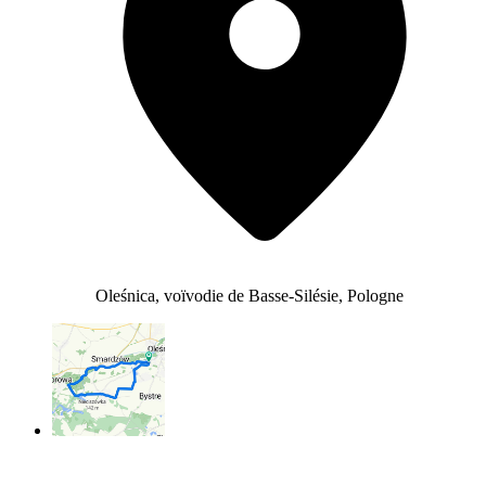
Oleśnica, voïvodie de Basse-Silésie, Pologne