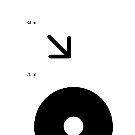
34 m
76 m