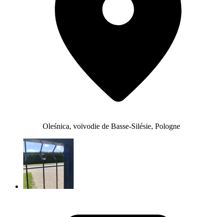
Oleśnica, voïvodie de Basse-Silésie, Pologne