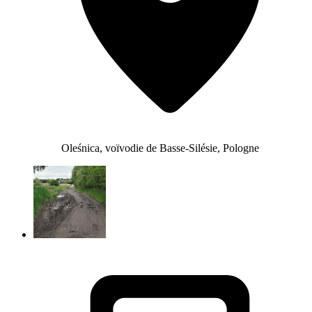
Oleśnica, voïvodie de Basse-Silésie, Pologne