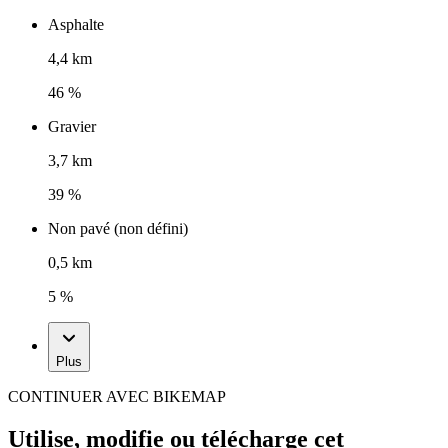
Asphalte
4,4 km
46 %
Gravier
3,7 km
39 %
Non pavé (non défini)
0,5 km
5 %
Plus
CONTINUER AVEC BIKEMAP
Utilise, modifie ou télécharge cet