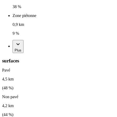
38 %
Zone piétonne
0,9 km
9 %
Plus
surfaces
Pavé
4,5 km
(
48
%)
Non pavé
4,2 km
(
44
%)