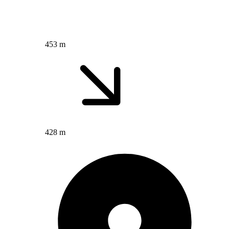
453 m
428 m