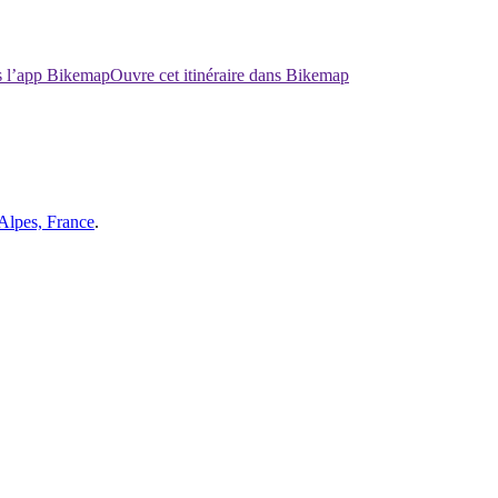
ns l’app Bikemap
Ouvre cet itinéraire dans Bikemap
Alpes, France
.