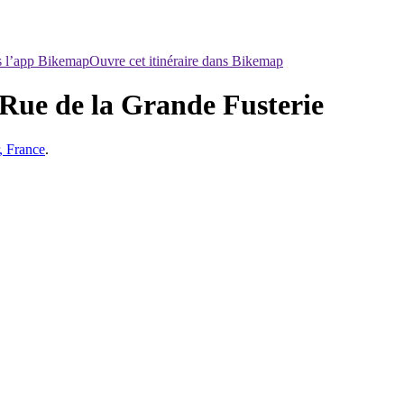
ns l’app Bikemap
Ouvre cet itinéraire dans Bikemap
 Rue de la Grande Fusterie
, France
.