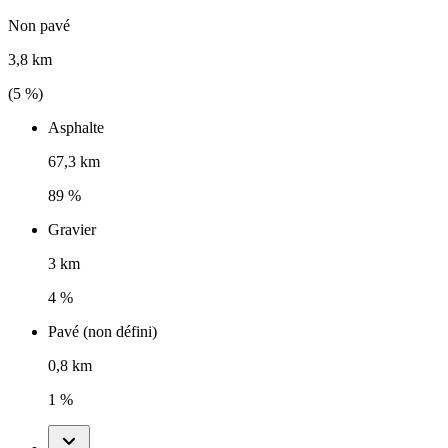
Non pavé
3,8 km
(
5
%)
Asphalte
67,3 km
89 %
Gravier
3 km
4 %
Pavé (non défini)
0,8 km
1 %