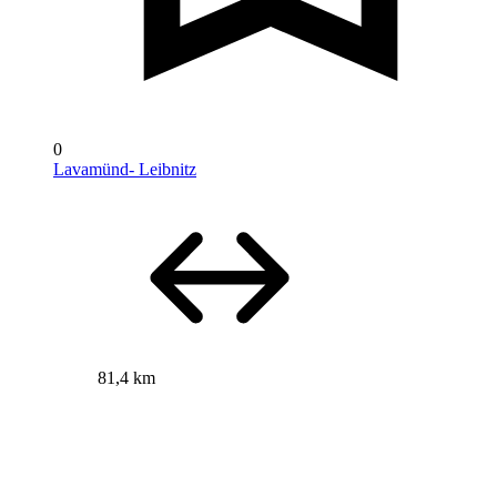
0
Lavamünd- Leibnitz
81,4 km