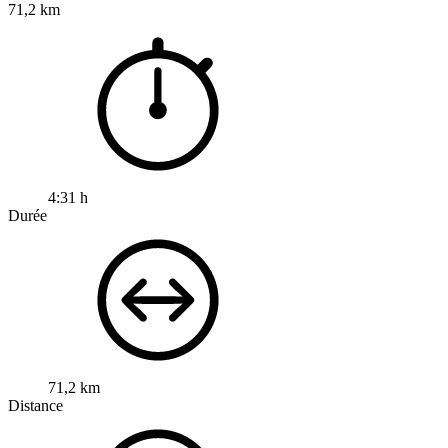
71,2 km
4:31 h
Durée
71,2 km
Distance