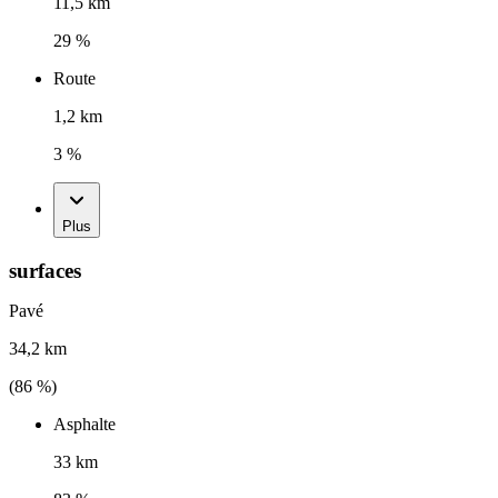
11,5 km
29 %
Route
1,2 km
3 %
Plus
surfaces
Pavé
34,2 km
(
86
%)
Asphalte
33 km