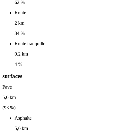
62 %
Route
2 km
34 %
Route tranquille
0,2 km
4 %
surfaces
Pavé
5,6 km
(
93
%)
Asphalte
5,6 km