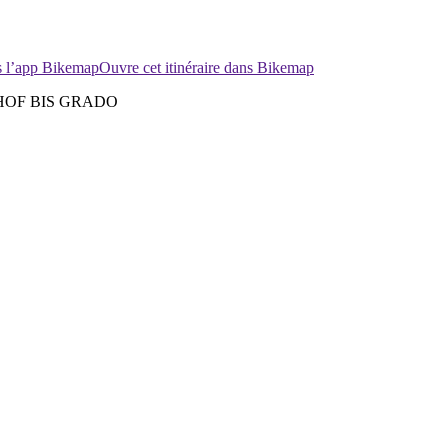
ns l’app Bikemap
Ouvre cet itinéraire dans Bikemap
HOF BIS GRADO