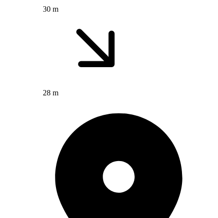
30 m
28 m