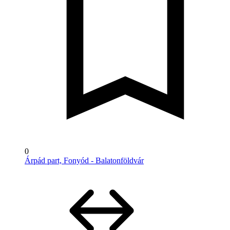
0
Árpád part, Fonyód - Balatonföldvár