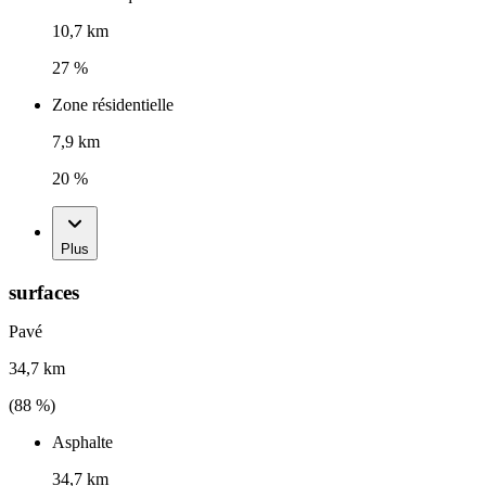
10,7 km
27 %
Zone résidentielle
7,9 km
20 %
Plus
surfaces
Pavé
34,7 km
(
88
%)
Asphalte
34,7 km