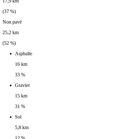
17,9 km
(
37
%)
Non pavé
25,2 km
(
52
%)
Asphalte
16 km
33 %
Gravier
15 km
31 %
Sol
5,8 km
12 %