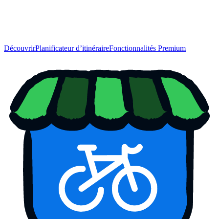
Découvrir
Planificateur d’itinéraire
Fonctionnalités Premium