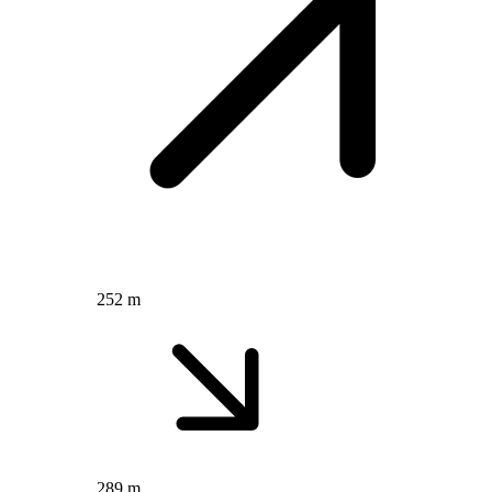
252 m
289 m