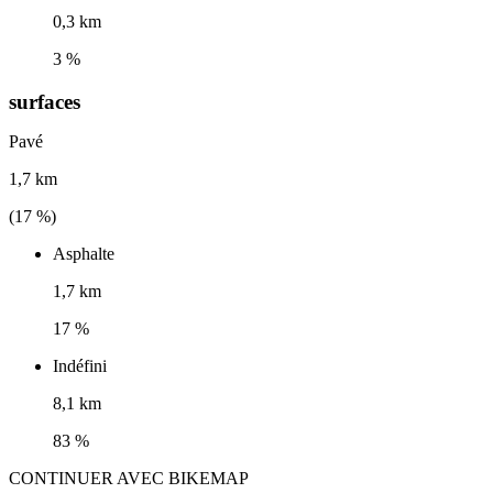
0,3 km
3 %
surfaces
Pavé
1,7 km
(
17
%)
Asphalte
1,7 km
17 %
Indéfini
8,1 km
83 %
CONTINUER AVEC BIKEMAP