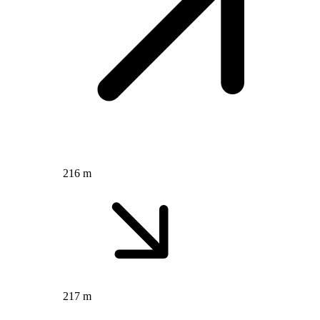
216 m
217 m