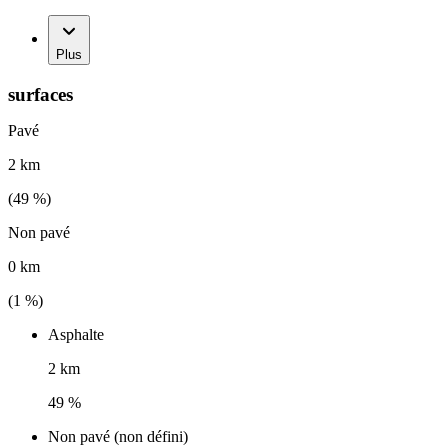
Plus
surfaces
Pavé
2 km
(
49
%)
Non pavé
0 km
(
1
%)
Asphalte
2 km
49 %
Non pavé (non défini)