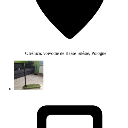
Oleśnica, voïvodie de Basse-Silésie, Pologne