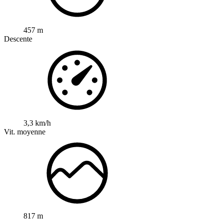
457 m
Descente
3,3 km/h
Vit. moyenne
817 m