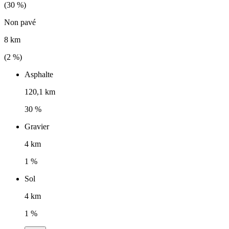
(
30
%)
Non pavé
8 km
(
2
%)
Asphalte
120,1 km
30 %
Gravier
4 km
1 %
Sol
4 km
1 %