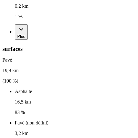
0,2 km
1 %
Plus
surfaces
Pavé
19,9 km
(
100
%)
Asphalte
16,5 km
83 %
Pavé (non défini)
3,2 km