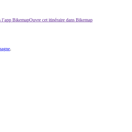
ns l’app Bikemap
Ouvre cet itinéraire dans Bikemap
spagne
.