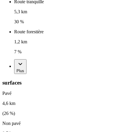
Route tranquille
5,3 km
30 %
Route forestière
1,2 km
7 %
Plus
surfaces
Pavé
4,6 km
(
26
%)
Non pavé