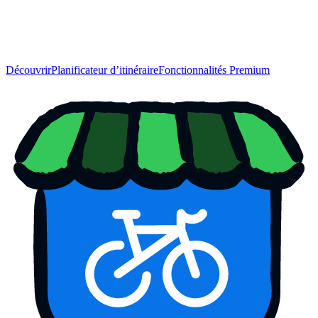
Découvrir
Planificateur d’itinéraire
Fonctionnalités Premium