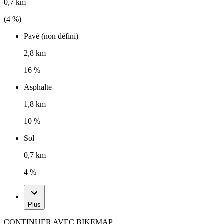
0,7 km
(
4
%)
Pavé (non défini)
2,8 km
16 %
Asphalte
1,8 km
10 %
Sol
0,7 km
4 %
Plus
CONTINUER AVEC BIKEMAP