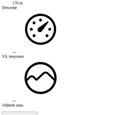
176 m
Descente
---
Vit. moyenne
---
Altitude max.