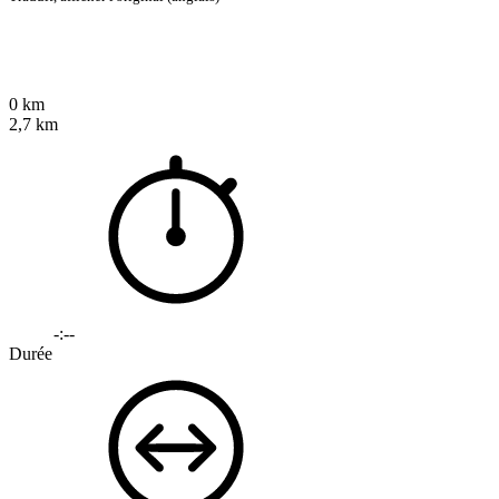
0 km
2,7 km
-:--
Durée