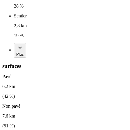
28 %
Sentier
2,8 km
19 %
Plus
surfaces
Pavé
6,2 km
(
42
%)
Non pavé
7,6 km
(
51
%)