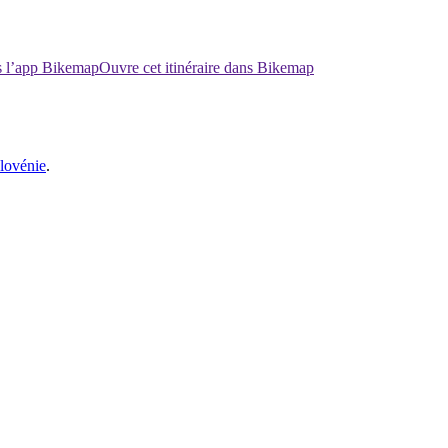
ns l’app Bikemap
Ouvre cet itinéraire dans Bikemap
lovénie
.