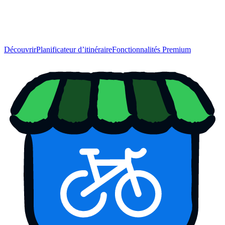
Découvrir
Planificateur d’itinéraire
Fonctionnalités Premium