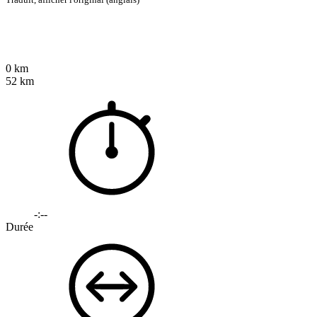
0 km
52 km
-:--
Durée