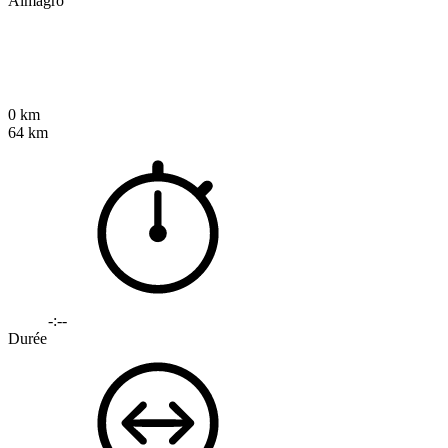
Almagro
0 km
64 km
-:--
Durée